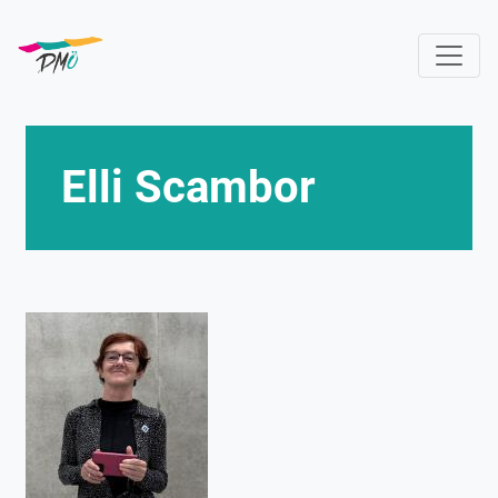
Direkt
zum
Inhalt
Elli Scambor