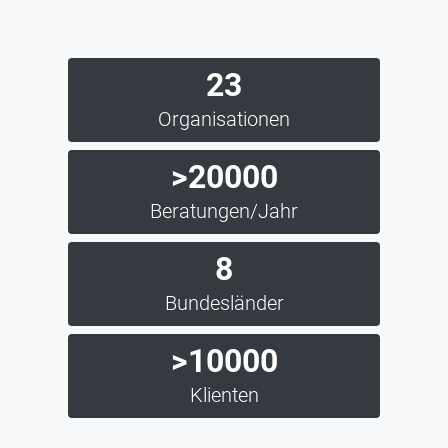
23
Organisationen
>20000
Beratungen/Jahr
8
Bundesländer
>10000
Klienten