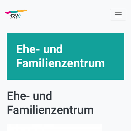
Skip
to
main
content
Ehe- und
Familienzentrum
Ehe- und
Familienzentrum